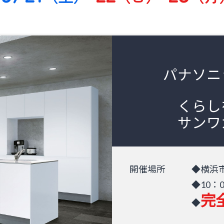
パナソニ
くらし
サンワ
​開催場所
横浜
10：
完