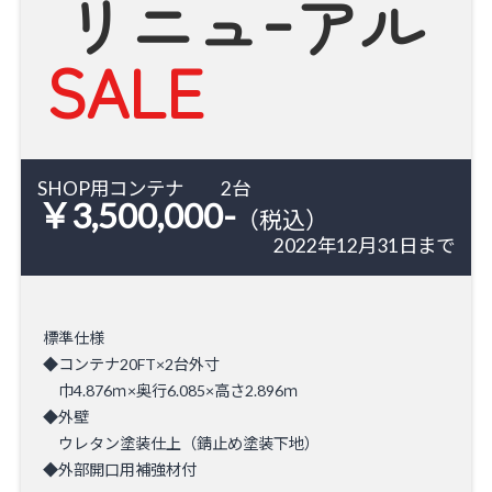
リニュｰアル
SALE
SHOP用コンテナ 2台
￥
3,500,000
-
（税込）
2022年12月31日まで
​標準仕様
コンテナ20FT×2台外寸
巾4.876ｍ×奥行6.085×高さ2.896ｍ​
外壁
ウレタン塗装仕上（錆止め塗装下地）
外部開口用補強材付